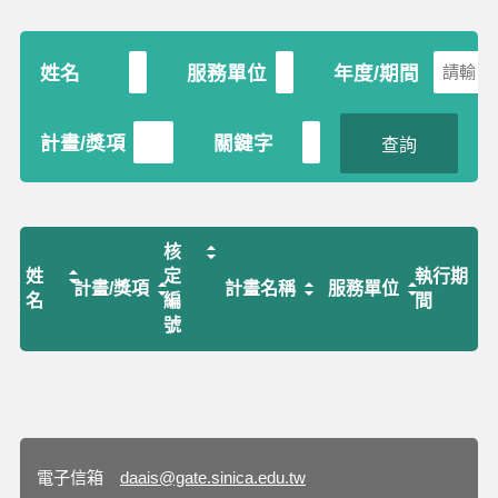
姓名
服務單位
年度/期間
計畫/獎項
關鍵字
查詢
核
姓
定
執行期
計畫/獎項
計畫名稱
服務單位
名
編
間
號
電子信箱
daais@gate.sinica.edu.tw