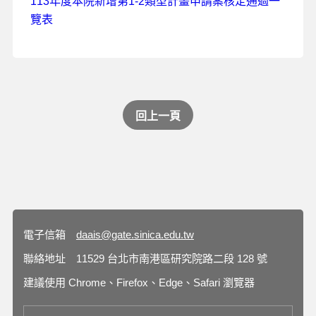
113年度本院新增第1-2類型計畫申請案核定通過一
覽表
回上一頁
電子信箱
daais@gate.sinica.edu.tw
聯絡地址
11529 台北市南港區研究院路二段 128 號
建議使用 Chrome、Firefox、Edge、Safari 瀏覽器